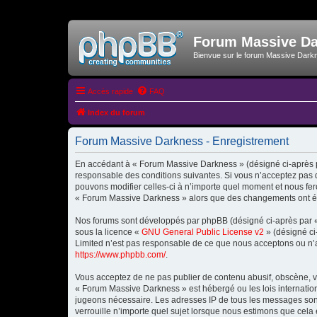
Forum Massive D
Bienvue sur le forum Massive Dark
Accès rapide
FAQ
Index du forum
Forum Massive Darkness - Enregistrement
En accédant à « Forum Massive Darkness » (désigné ci-après par
responsable des conditions suivantes. Si vous n’acceptez pas 
pouvons modifier celles-ci à n’importe quel moment et nous fero
« Forum Massive Darkness » alors que des changements ont été 
Nos forums sont développés par phpBB (désigné ci-après par « i
sous la licence «
GNU General Public License v2
» (désigné ci
Limited n’est pas responsable de ce que nous acceptons ou n’
https://www.phpbb.com/
.
Vous acceptez de ne pas publier de contenu abusif, obscène, vu
« Forum Massive Darkness » est hébergé ou les lois internation
jugeons nécessaire. Les adresses IP de tous les messages son
verrouille n’importe quel sujet lorsque nous estimons que cela