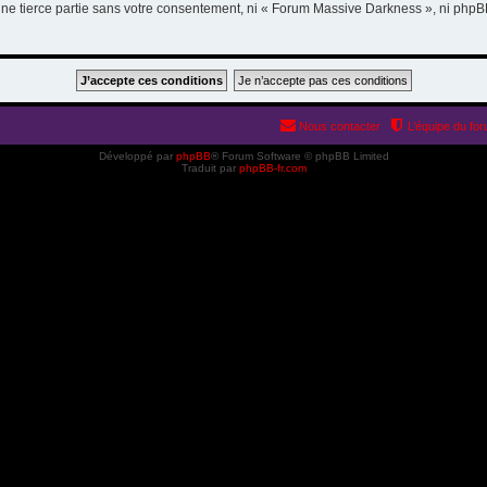
 une tierce partie sans votre consentement, ni « Forum Massive Darkness », ni ph
Nous contacter
L’équipe du fo
Développé par
phpBB
® Forum Software © phpBB Limited
Traduit par
phpBB-fr.com