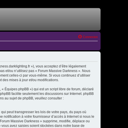
Connexion
ess.darklighting.fr »), vous acceptez d’être légalement
 pas et/ou n’utilisez pas « Forum Massive Darkness ». Nous
ement celles-ci par vous-même. Si vous continuez d’utiliser
des mises à jour et/ou modifications.
 « Équipes phpBB ») qui est un script libre de forum, déclaré
l phpBB facilite seulement les discussions sur Internet. phpBB
 au sujet de phpBB, veuillez consulter :
qui peut transgresser les lois de votre pays, du pays où
otification à votre fournisseur d’accès à Internet si nous le
« Forum Massive Darkness » supprime, modifie, déplace ou
e vous avez saisies soient stockées dans notre base de