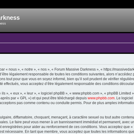
arkness
ness
 « nous », « notre », « nos », « Forum Massive Darkness », « https://massivedarkn
d’être légalement responsable de toutes les conditions suivantes, alors n’accédez
ns tout pour que vous en soyez informé, bien qu’il soit prudent de vérifier régulièr
effectués, vous acceptez d’être légalement responsable des conditions découlant 
ls », « eux », « leur », « logiciel phpBB », « www.phpbb.com », « phpBB Limited »,
-après par « GPL ») et qui peut être téléchargé depuis
www.phpbb.com
. Le logicie
acceptons pas comme contenu ou conduite permis. Pour de plus amples informations
lgaire, diffamatoire, choquant, menaçant, à caractère sexuel ou tout autre contenu 
ales. Le faire peut vous mener à un bannissement immédiat et permanent, avec une n
t enregistrées pour aider au renforcement de ces conditions. Vous acceptez que 
 est nécessaire. En tant que membre, vous acceptez que toutes les informations qu