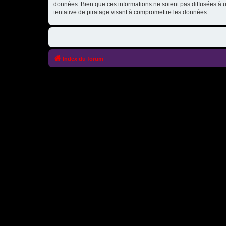
données. Bien que ces informations ne soient pas diffusées à
tentative de piratage visant à compromettre les données.
Index du forum