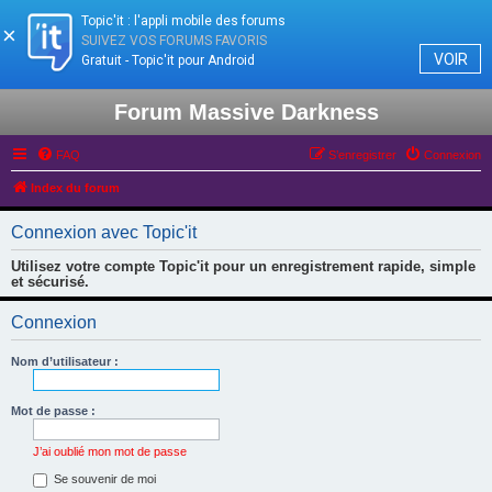
Topic'it : l'appli mobile des forums
×
SUIVEZ VOS FORUMS FAVORIS
VOIR
Gratuit - Topic'it pour Android
Forum Massive Darkness
FAQ
S’enregistrer
Connexion
Index du forum
Connexion avec Topic'it
Utilisez votre compte Topic'it pour un enregistrement rapide, simple
et sécurisé.
Connexion
Nom d’utilisateur :
Mot de passe :
J’ai oublié mon mot de passe
Se souvenir de moi