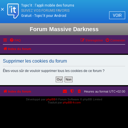
Topic'it : l'appli mobile des forums
×
SUIVEZ VOS FORUMS FAVORIS
VOIR
Gratuit - Topic'it pour Android
Forum Massive Darkness
FAQ
S’enregistrer
Connexion
Index du forum
Supprimer les cookies du forum
Êtes-vous sûr de vouloir supprimer tous les cookies de ce forum ?
Index du forum
Heures au format
UTC+02:00
Développé par
phpBB
® Forum Software © phpBB Limited
Traduit par
phpBB-fr.com