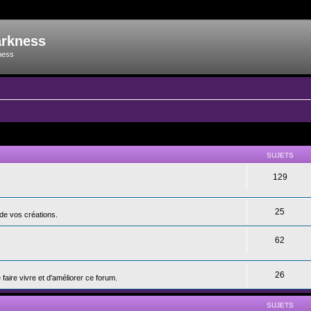
arkness
ness
SUJETS
129
25
de vos créations.
62
26
aire vivre et d'améliorer ce forum.
SUJETS