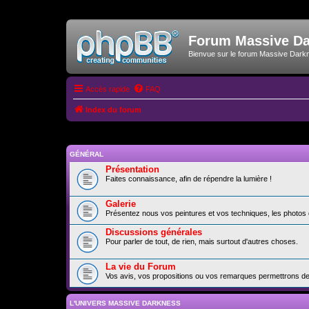
Forum Massive D
Bienvue sur le forum Massive Dark
Accès rapide
FAQ
Index du forum
GÉNÉRAL
Présentation
Faites connaissance, afin de répendre la lumière !
Galerie
Présentez nous vos peintures et vos techniques, les photos 
Discussions générales
Pour parler de tout, de rien, mais surtout d'autres choses.
La vie du Forum
Vos avis, vos propositions ou vos remarques permettrons de f
L'UNIVERS MASSIVE DARKNESS