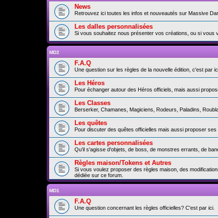
News
Retrouvez ici toutes les infos et nouveautés sur Massive Da
Les dalles personnalisées
Si vous souhaitez nous présenter vos créations, ou si vous 
MD2
F.A.Q
Une question sur les règles de la nouvelle édition, c'est par ici
Les Héros
Pour échanger autour des Héros officiels, mais aussi propos
Les Classes
Berserker, Chamanes, Magiciens, Rodeurs, Paladins, Roublard
Les quêtes
Pour discuter des quêtes officielles mais aussi proposer ses
Les cartes personnalisées
Qu'il s'agisse d'objets, de boss, de monstres errants, de b
Règles maison/Tokens et Autres
Si vous voulez proposer des règles maison, des modification
dédiée sur ce forum.
MD1
F.A.Q
Une question concernant les règles officielles? C'est par ici.