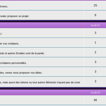
25
rkness.
6
voulez proposer un projet.
SUJETS
3
 !
1
er vos créations.
2
s et autres Druides sont de la partie.
3
 créations personnelles.
3
andes, venez nous proposer vos idées.
3
s, mais aussi des tokens ou tout autres éléments n'ayant pas de zone
SUJETS
46