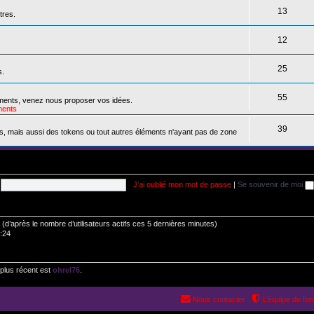
13
tres.
12
25
s.
55
ements, venez nous proposer vos idées.
ents
39
s, mais aussi des tokens ou tout autres éléments n'ayant pas de zone
J’ai oublié mon mot de passe
|
Se souvenir de moi
tés (d’après le nombre d’utilisateurs actifs ces 5 dernières minutes)
0:24
plus récent est
ohrel76
.
Nous contacter
L’équipe du fo