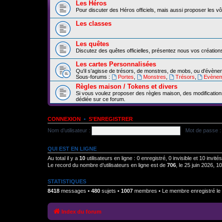
Les Héros
Pour discuter des Héros officiels, mais aussi proposer les vô
Les classes
Les quêtes
Discutez des quêtes officielles, présentez nous vos création
Les cartes Personnalisées
Qu'il s'agisse de trésors, de monstres, de mobs, ou d'évèn
Sous-forums :
Portes
,
Monstres
,
Trésors
,
Evènem
Règles maison / Tokens et divers
Si vous voulez proposer des règles maison, des modification
dédiée sur ce forum.
CONNEXION
•
S’ENREGISTRER
Nom d’utilisateur :
Mot de passe :
QUI EST EN LIGNE
Au total il y a
10
utilisateurs en ligne : 0 enregistré, 0 invisible et 10 invi
Le record du nombre d’utilisateurs en ligne est de
706
, le 25 juin 2026, 1
STATISTIQUES
8418
messages •
480
sujets •
1007
membres • Le membre enregistré le 
Index du forum