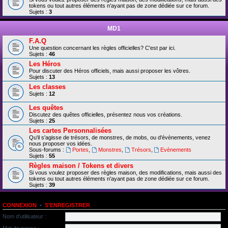
tokens ou tout autres éléments n'ayant pas de zone dédiée sur ce forum.
Sujets :
3
MD1
F.A.Q
Une question concernant les règles officielles? C'est par ici.
Sujets :
46
Les Héros
Pour discuter des Héros officiels, mais aussi proposer les vôtres.
Sujets :
13
Les classes
Sujets :
12
Les quêtes
Discutez des quêtes officielles, présentez nous vos créations.
Sujets :
25
Les cartes Personnalisées
Qu'il s'agisse de trésors, de monstres, de mobs, ou d'évènements, venez
nous proposer vos idées.
Sous-forums :
Portes
,
Monstres
,
Trésors
,
Evènements
Sujets :
55
Règles maison / Tokens et divers
Si vous voulez proposer des règles maison, des modifications, mais aussi des
tokens ou tout autres éléments n'ayant pas de zone dédiée sur ce forum.
Sujets :
39
CONNEXION
•
S’ENREGISTRER
Nom d’utilisateur :
Mot de passe :