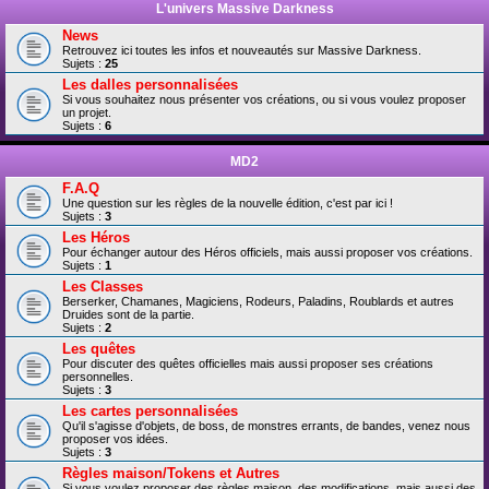
L'univers Massive Darkness
News
Retrouvez ici toutes les infos et nouveautés sur Massive Darkness.
Sujets :
25
Les dalles personnalisées
Si vous souhaitez nous présenter vos créations, ou si vous voulez proposer
un projet.
Sujets :
6
MD2
F.A.Q
Une question sur les règles de la nouvelle édition, c'est par ici !
Sujets :
3
Les Héros
Pour échanger autour des Héros officiels, mais aussi proposer vos créations.
Sujets :
1
Les Classes
Berserker, Chamanes, Magiciens, Rodeurs, Paladins, Roublards et autres
Druides sont de la partie.
Sujets :
2
Les quêtes
Pour discuter des quêtes officielles mais aussi proposer ses créations
personnelles.
Sujets :
3
Les cartes personnalisées
Qu'il s'agisse d'objets, de boss, de monstres errants, de bandes, venez nous
proposer vos idées.
Sujets :
3
Règles maison/Tokens et Autres
Si vous voulez proposer des règles maison, des modifications, mais aussi des