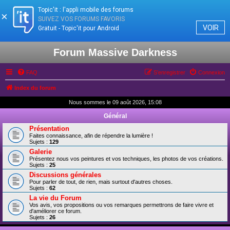
Topic'it : l'appli mobile des forums
×
SUIVEZ VOS FORUMS FAVORIS
VOIR
Gratuit - Topic'it pour Android
Forum Massive Darkness
FAQ
S’enregistrer
Connexion
Index du forum
Nous sommes le 09 août 2026, 15:08
Général
Présentation
Faites connaissance, afin de répendre la lumière !
Sujets :
129
Galerie
Présentez nous vos peintures et vos techniques, les photos de vos créations.
Sujets :
25
Discussions générales
Pour parler de tout, de rien, mais surtout d'autres choses.
Sujets :
62
La vie du Forum
Vos avis, vos propositions ou vos remarques permettrons de faire vivre et
d'améliorer ce forum.
Sujets :
26