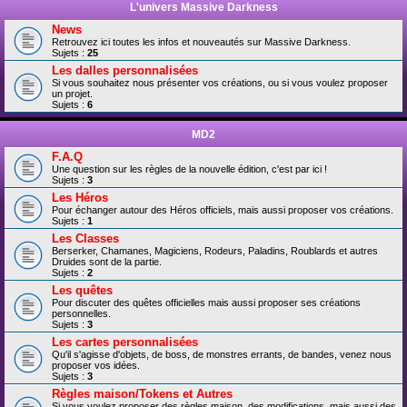
L'univers Massive Darkness
News
Retrouvez ici toutes les infos et nouveautés sur Massive Darkness.
Sujets :
25
Les dalles personnalisées
Si vous souhaitez nous présenter vos créations, ou si vous voulez proposer
un projet.
Sujets :
6
MD2
F.A.Q
Une question sur les règles de la nouvelle édition, c'est par ici !
Sujets :
3
Les Héros
Pour échanger autour des Héros officiels, mais aussi proposer vos créations.
Sujets :
1
Les Classes
Berserker, Chamanes, Magiciens, Rodeurs, Paladins, Roublards et autres
Druides sont de la partie.
Sujets :
2
Les quêtes
Pour discuter des quêtes officielles mais aussi proposer ses créations
personnelles.
Sujets :
3
Les cartes personnalisées
Qu'il s'agisse d'objets, de boss, de monstres errants, de bandes, venez nous
proposer vos idées.
Sujets :
3
Règles maison/Tokens et Autres
Si vous voulez proposer des règles maison, des modifications, mais aussi des