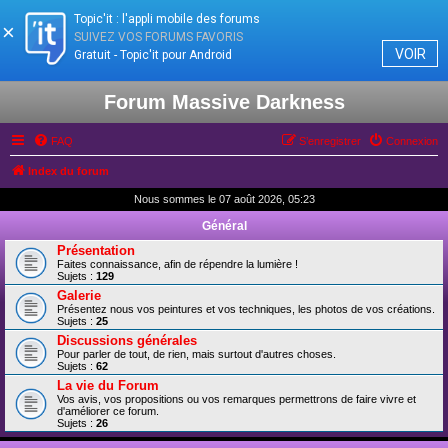
Topic'it : l'appli mobile des forums
×
SUIVEZ VOS FORUMS FAVORIS
VOIR
Gratuit - Topic'it pour Android
Forum Massive Darkness
FAQ
S’enregistrer
Connexion
Index du forum
Nous sommes le 07 août 2026, 05:23
Général
Présentation
Faites connaissance, afin de répendre la lumière !
Sujets :
129
Galerie
Présentez nous vos peintures et vos techniques, les photos de vos créations.
Sujets :
25
Discussions générales
Pour parler de tout, de rien, mais surtout d'autres choses.
Sujets :
62
La vie du Forum
Vos avis, vos propositions ou vos remarques permettrons de faire vivre et
d'améliorer ce forum.
Sujets :
26