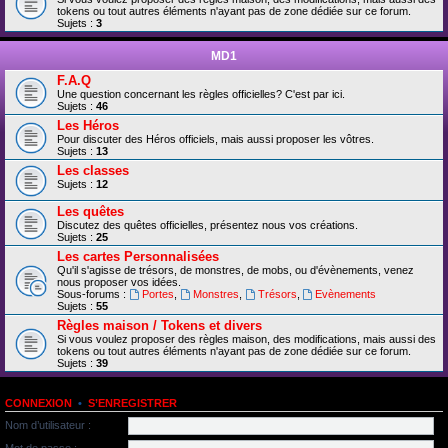
tokens ou tout autres éléments n'ayant pas de zone dédiée sur ce forum.
Sujets :
3
MD1
F.A.Q
Une question concernant les règles officielles? C'est par ici.
Sujets :
46
Les Héros
Pour discuter des Héros officiels, mais aussi proposer les vôtres.
Sujets :
13
Les classes
Sujets :
12
Les quêtes
Discutez des quêtes officielles, présentez nous vos créations.
Sujets :
25
Les cartes Personnalisées
Qu'il s'agisse de trésors, de monstres, de mobs, ou d'évènements, venez
nous proposer vos idées.
Sous-forums :
Portes
,
Monstres
,
Trésors
,
Evènements
Sujets :
55
Règles maison / Tokens et divers
Si vous voulez proposer des règles maison, des modifications, mais aussi des
tokens ou tout autres éléments n'ayant pas de zone dédiée sur ce forum.
Sujets :
39
CONNEXION
•
S’ENREGISTRER
Nom d’utilisateur :
Mot de passe :