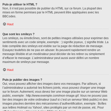
Puis-je utiliser le HTML ?
Non, il n’est pas possible de publier du HTML sur ce forum. La plupart des
mises en forme permises par le HTML peuvent être appliquées avec les
BBCodes.
Haut
Que sont les smileys ?
Les smileys, ou émoticônes, sont de petites images utilisées pour exprimer des
sentiments avec un code simple, exemple : :) signifie joyeux, :( signifie triste. La
liste complète des smileys est visible sur la page de rédaction de message.
Essayez toutefois de ne pas en abuser. Ils peuvent rapidement rendre un
message illisible et un modérateur peut décider de les retirer ou simplement
d’effacer le message. L’administrateur peut aussi avoir défini un nombre
maximum de smileys par message.
Haut
Puis-je publier des images ?
Oui, vous pouvez afficher des images dans vos messages. Par ailleurs, si
l’administrateur a autorisé les fichiers joints, vous pouvez charger une image
sur le forum. Autrement, vous devez lier une image placée sur un serveur Web
public, exemple : http://www.exemple.com/mon-image.gif. Vous ne pouvez pas
lier des images de votre ordinateur (sauf si c’est un serveur Web public) ni des
images placées derrière des mécanismes d’authentification, exemple : Boîtes
aux lettres Hotmail ou Yahoo!, sites protégés par un mot de passe, etc. Pour