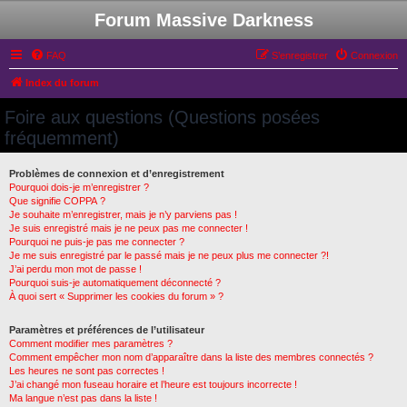
Forum Massive Darkness
FAQ
S’enregistrer
Connexion
Index du forum
Foire aux questions (Questions posées
fréquemment)
Problèmes de connexion et d’enregistrement
Pourquoi dois-je m’enregistrer ?
Que signifie COPPA ?
Je souhaite m’enregistrer, mais je n’y parviens pas !
Je suis enregistré mais je ne peux pas me connecter !
Pourquoi ne puis-je pas me connecter ?
Je me suis enregistré par le passé mais je ne peux plus me connecter ?!
J’ai perdu mon mot de passe !
Pourquoi suis-je automatiquement déconnecté ?
À quoi sert « Supprimer les cookies du forum » ?
Paramètres et préférences de l’utilisateur
Comment modifier mes paramètres ?
Comment empêcher mon nom d’apparaître dans la liste des membres connectés ?
Les heures ne sont pas correctes !
J’ai changé mon fuseau horaire et l’heure est toujours incorrecte !
Ma langue n’est pas dans la liste !