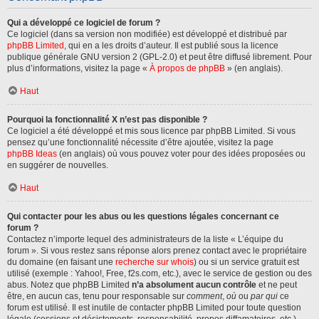
Qui a développé ce logiciel de forum ?
Ce logiciel (dans sa version non modifiée) est développé et distribué par
phpBB Limited
, qui en a les droits d’auteur. Il est publié sous la licence
publique générale GNU version 2 (GPL-2.0) et peut être diffusé librement. Pour
plus d’informations, visitez la page «
À propos de phpBB
» (en anglais).
Haut
Pourquoi la fonctionnalité X n’est pas disponible ?
Ce logiciel a été développé et mis sous licence par phpBB Limited. Si vous
pensez qu’une fonctionnalité nécessite d’être ajoutée, visitez la page
phpBB Ideas
(en anglais) où vous pouvez voter pour des idées proposées ou
en suggérer de nouvelles.
Haut
Qui contacter pour les abus ou les questions légales concernant ce
forum ?
Contactez n’importe lequel des administrateurs de la liste « L’équipe du
forum ». Si vous restez sans réponse alors prenez contact avec le propriétaire
du domaine (en faisant une
recherche sur whois
) ou si un service gratuit est
utilisé (exemple : Yahoo!, Free, f2s.com, etc.), avec le service de gestion ou des
abus. Notez que phpBB Limited
n’a absolument aucun contrôle
et ne peut
être, en aucun cas, tenu pour responsable sur
comment
,
où
ou
par qui
ce
forum est utilisé. Il est inutile de contacter phpBB Limited pour toute question