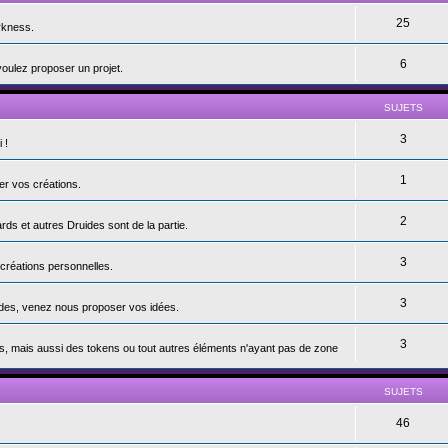
25
rkness.
6
voulez proposer un projet.
SUJETS
3
 !
1
er vos créations.
2
s et autres Druides sont de la partie.
3
 créations personnelles.
3
andes, venez nous proposer vos idées.
3
s, mais aussi des tokens ou tout autres éléments n'ayant pas de zone
SUJETS
46