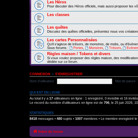
Les Héros
Pour discuter des Héros officiels, mais aussi proposer les vô
Les classes
Les quêtes
Discutez des quêtes officielles, présentez nous vos création
Les cartes Personnalisées
Qu'il s'agisse de trésors, de monstres, de mobs, ou d'évèn
Sous-forums :
Portes
,
Monstres
,
Trésors
,
Evènem
Règles maison / Tokens et divers
Si vous voulez proposer des règles maison, des modification
dédiée sur ce forum.
CONNEXION
•
S’ENREGISTRER
Nom d’utilisateur :
Mot de passe :
QUI EST EN LIGNE
Au total il y a
17
utilisateurs en ligne : 1 enregistré, 0 invisible et 16 invi
Le record du nombre d’utilisateurs en ligne est de
706
, le 25 juin 2026, 1
STATISTIQUES
8418
messages •
480
sujets •
1007
membres • Le membre enregistré le 
Index du forum