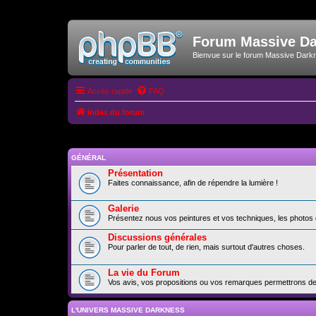
Forum Massive D
Bienvue sur le forum Massive Dark
Accès rapide
FAQ
Index du forum
GÉNÉRAL
Présentation
Faites connaissance, afin de répendre la lumière !
Galerie
Présentez nous vos peintures et vos techniques, les photos 
Discussions générales
Pour parler de tout, de rien, mais surtout d'autres choses.
La vie du Forum
Vos avis, vos propositions ou vos remarques permettrons de f
L'UNIVERS MASSIVE DARKNESS