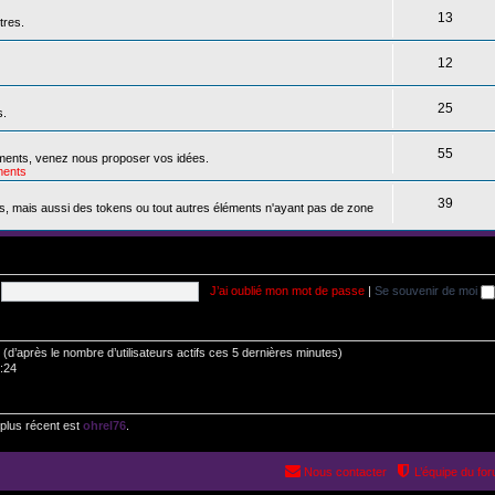
13
tres.
12
25
s.
55
ements, venez nous proposer vos idées.
ents
39
s, mais aussi des tokens ou tout autres éléments n'ayant pas de zone
J’ai oublié mon mot de passe
|
Se souvenir de moi
tés (d’après le nombre d’utilisateurs actifs ces 5 dernières minutes)
0:24
plus récent est
ohrel76
.
Nous contacter
L’équipe du fo