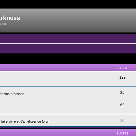
arkness
ness
SUJETS
129
25
de vos créations.
62
26
aire vivre et d'améliorer ce forum.
SUJETS