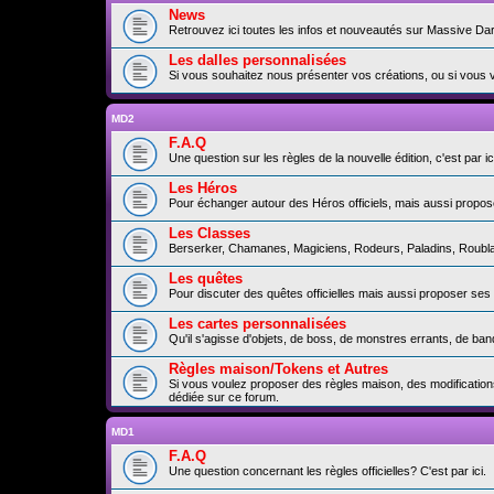
News
Retrouvez ici toutes les infos et nouveautés sur Massive Da
Les dalles personnalisées
Si vous souhaitez nous présenter vos créations, ou si vous 
MD2
F.A.Q
Une question sur les règles de la nouvelle édition, c'est par ici
Les Héros
Pour échanger autour des Héros officiels, mais aussi propos
Les Classes
Berserker, Chamanes, Magiciens, Rodeurs, Paladins, Roublard
Les quêtes
Pour discuter des quêtes officielles mais aussi proposer ses
Les cartes personnalisées
Qu'il s'agisse d'objets, de boss, de monstres errants, de b
Règles maison/Tokens et Autres
Si vous voulez proposer des règles maison, des modification
dédiée sur ce forum.
MD1
F.A.Q
Une question concernant les règles officielles? C'est par ici.