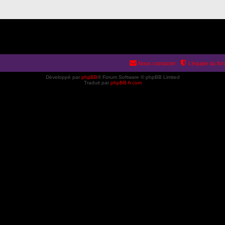
Nous contacter
L’équipe du fo
Développé par
phpBB
® Forum Software © phpBB Limited
Traduit par
phpBB-fr.com