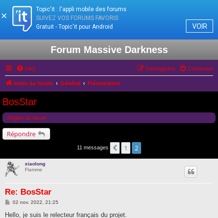
Topic'it : l'appli mobile des forums
×
SUIVEZ VOS FORUMS FAVORIS
VOIR
Gratuit - Topic'it pour Android
Forum Massive Darkness
FAQ
S’enregistrer
Connexion
Index du forum
Général
Présentation
BosStar
Règles du forum
Répondre
1
2
Précédente
11 messages
xiaolong
Flamme
Re: BosStar
M
02 nov. 2022, 21:25
e
s
Hello, je suis le relecteur français du projet.