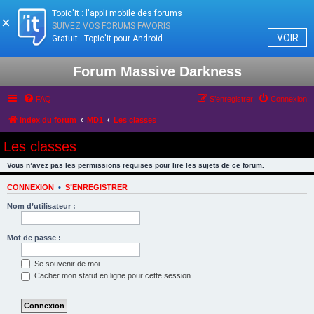
Topic'it : l'appli mobile des forums
×
SUIVEZ VOS FORUMS FAVORIS
VOIR
Gratuit - Topic'it pour Android
Forum Massive Darkness
FAQ
S’enregistrer
Connexion
Index du forum
MD1
Les classes
Les classes
Vous n’avez pas les permissions requises pour lire les sujets de ce forum.
CONNEXION
•
S’ENREGISTRER
Nom d’utilisateur :
Mot de passe :
Se souvenir de moi
Cacher mon statut en ligne pour cette session