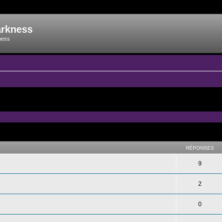
arkness
ness
RÉPONSES
9
2
0