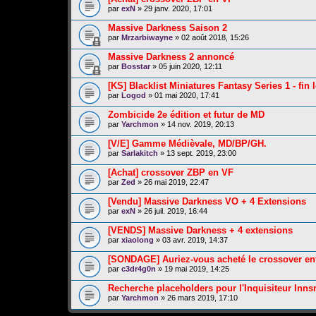
par
exN
» 29 janv. 2020, 17:01
Massive Darkness Saison 2
par
Mrzarbiwayne
» 02 août 2018, 15:26
Massive Darkness 2 annoncé
par
Bosstar
» 05 juin 2020, 12:11
[KS] Blacklist Miniatures Fantasy Series 1 - fin 
par
Logod
» 01 mai 2020, 17:41
Zombicide 2e édition et futur de MD
par
Yarchmon
» 14 nov. 2019, 20:13
[V/E] Gamme Médièvale, MD/BP/GH.
par
Sarlakitch
» 13 sept. 2019, 23:00
[Achat] crossover ZBP en VF
par
Zed
» 26 mai 2019, 22:47
[Vendu] Massive Darkness VO + 4 Extensions
par
exN
» 26 juil. 2019, 16:44
[VENDS] Massive Darkness + 4 extensions
par
xiaolong
» 03 avr. 2019, 14:37
[SONDAGE] Auriez-vous acheté le crossover en
par
c3dr4g0n
» 19 mai 2019, 14:25
Recherche placeholders pour l'Inquisiteur Inn
par
Yarchmon
» 26 mars 2019, 17:10