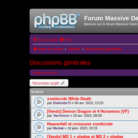
Forum Massive D
Bienvue sur le forum Massive Dark
Accès rapide
FAQ
Index du forum
Général
Discussions générales
Discussions générales
Règles du forum
Nouveau sujet
SUJETS
zombicide White Death
par
Darkside73
» 06 avr. 2023, 13:29
[Vends] Demon Dragon et 4 Horsemen (VF)
par
Yarchmon
» 19 avr. 2023, 08:09
Heavenfall et crossover zombicide
par
Morlak
» 10 janv. 2023, 20:15
[Vends] MD 1 + pledge et MD 2 + pledge