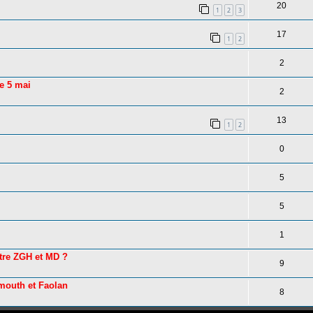
20
1
2
3
17
1
2
2
le 5 mai
2
13
1
2
0
5
5
1
tre ZGH et MD ?
9
smouth et Faolan
8