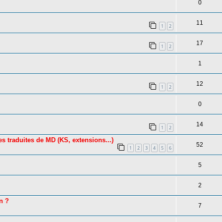
0
11
1
2
17
1
2
1
12
1
2
0
14
1
2
 traduites de MD (KS, extensions...)
52
1
2
3
4
5
6
5
2
on ?
7