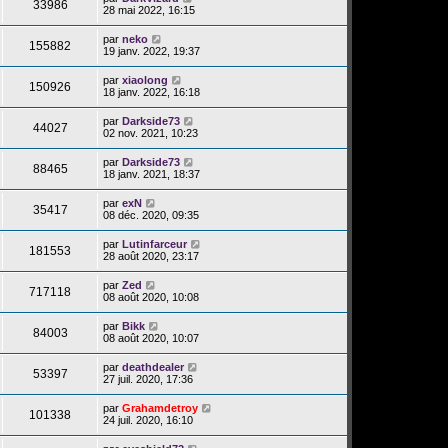
33986
28 mai 2022, 16:15
par
neko
155882
19 janv. 2022, 19:37
par
xiaolong
150926
18 janv. 2022, 16:18
par
Darkside73
44027
02 nov. 2021, 10:23
par
Darkside73
88465
18 janv. 2021, 18:37
par
exN
35417
08 déc. 2020, 09:35
par
Lutinfarceur
181553
28 août 2020, 23:17
par
Zed
717118
08 août 2020, 10:08
par
Bikk
84003
08 août 2020, 10:07
par
deathdealer
53397
27 juil. 2020, 17:36
par
Grahamdetroy
101338
24 juil. 2020, 16:10