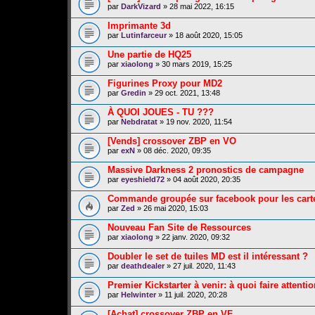
par
DarkVizard
» 28 mai 2022, 16:15
Imprimante 3d
par
Lutinfarceur
» 18 août 2020, 15:05
Une partie de HQ25
par
xiaolong
» 30 mars 2019, 15:25
Figurines Proxy pour MD2
par
Gredin
» 29 oct. 2021, 13:48
À QUOI JOUES - TU ???
par
Nebdratat
» 19 nov. 2020, 11:54
[Vends] crossover ZBP en VO
par
exN
» 08 déc. 2020, 09:35
Massive Darkness 2 pronostics de campagne
par
eyeshield72
» 04 août 2020, 20:35
Commande groupée sur facebook pour les cartes
par
Zed
» 26 mai 2020, 15:03
Nouveau Fan Site de Ressources
par
xiaolong
» 22 janv. 2020, 09:32
Doubler le set de tuiles MD est il intéressant ?
par
deathdealer
» 27 juil. 2020, 11:43
Premier Kickstarter à venir: à quoi faire attenti
par
Helwinter
» 11 juil. 2020, 20:28
[Achat] crossover ZBP en VF