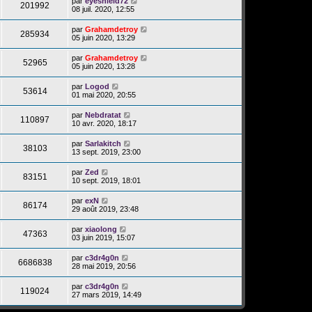
par
eyeshield72
201992
08 juil. 2020, 12:55
par
Grahamdetroy
285934
05 juin 2020, 13:29
par
Grahamdetroy
52965
05 juin 2020, 13:28
par
Logod
53614
01 mai 2020, 20:55
par
Nebdratat
110897
10 avr. 2020, 18:17
par
Sarlakitch
38103
13 sept. 2019, 23:00
par
Zed
83151
10 sept. 2019, 18:01
par
exN
86174
29 août 2019, 23:48
par
xiaolong
47363
03 juin 2019, 15:07
par
c3dr4g0n
6686838
28 mai 2019, 20:56
par
c3dr4g0n
119024
27 mars 2019, 14:49