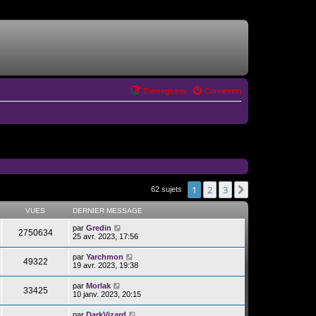
S’enregistrer
Connexion
1
2
3
Suivante
62 sujets
VUES
DERNIER MESSAGE
par
Gredin
2750634
25 avr. 2023, 17:56
par
Yarchmon
49322
19 avr. 2023, 19:38
par
Morlak
33425
10 janv. 2023, 20:15
par
DarkVizard