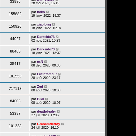
33986
28 mai 2022, 16:15
par
neko
155882
19 janv. 2022, 19:37
par
xiaolong
150926
18 janv. 2022, 16:18
par
Darkside73
44027
02 nov. 2021, 10:23
par
Darkside73
88465
18 janv. 2021, 18:37
par
exN
35417
08 déc. 2020, 09:35
par
Lutinfarceur
181553
28 août 2020, 23:17
par
Zed
717118
08 août 2020, 10:08
par
Bikk
84003
08 août 2020, 10:07
par
deathdealer
53397
27 juil. 2020, 17:36
par
Grahamdetroy
101338
24 juil. 2020, 16:10