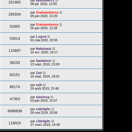
par
eyeshield72
201992
08 juil. 2020, 12:55
par
Grahamdetroy
285934
05 juin 2020, 13:29
par
Grahamdetroy
52965
05 juin 2020, 13:28
par
Logod
53614
01 mai 2020, 20:55
par
Nebdratat
110897
10 avr. 2020, 18:17
par
Sarlakitch
38103
13 sept. 2019, 23:00
par
Zed
83151
10 sept. 2019, 18:01
par
exN
86174
29 août 2019, 23:48
par
xiaolong
47363
03 juin 2019, 15:07
par
c3dr4g0n
6686838
28 mai 2019, 20:56
par
c3dr4g0n
119024
27 mars 2019, 14:49