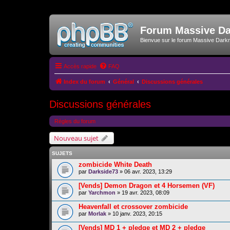
Forum Massive D
Bienvue sur le forum Massive Dark
Accès rapide
FAQ
Index du forum
Général
Discussions générales
Discussions générales
Règles du forum
Nouveau sujet
SUJETS
zombicide White Death
par
Darkside73
» 06 avr. 2023, 13:29
[Vends] Demon Dragon et 4 Horsemen (VF)
par
Yarchmon
» 19 avr. 2023, 08:09
Heavenfall et crossover zombicide
par
Morlak
» 10 janv. 2023, 20:15
[Vends] MD 1 + pledge et MD 2 + pledge