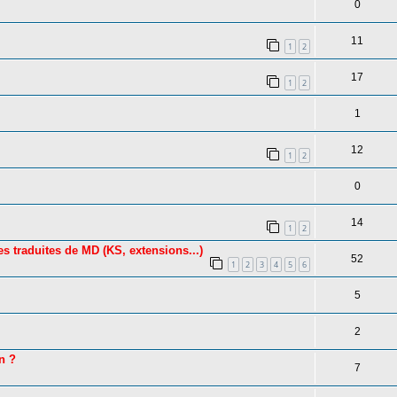
0
11
1
2
17
1
2
1
12
1
2
0
14
1
2
 traduites de MD (KS, extensions...)
52
1
2
3
4
5
6
5
2
on ?
7