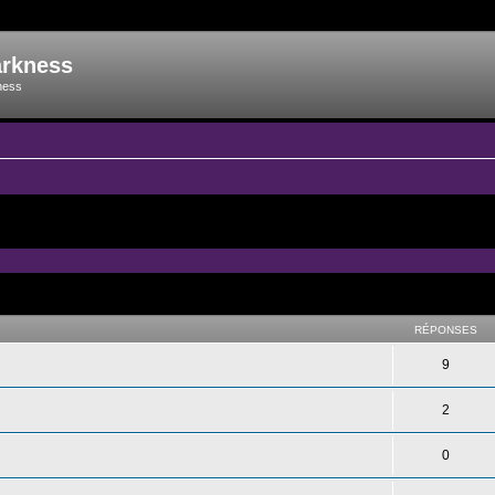
arkness
ness
RÉPONSES
9
2
0