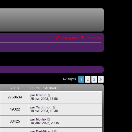
S’enregistrer
Connexion
1
2
3
Suivante
62 sujets
VUES
DERNIER MESSAGE
par
Gredin
2750634
25 avr. 2023, 17:56
par
Yarchmon
49322
19 avr. 2023, 19:38
par
Morlak
33425
10 janv. 2023, 20:15
par
DarkVizard