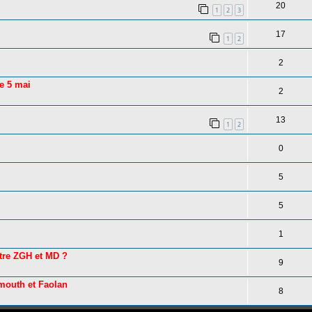
20
1
2
3
17
1
2
2
le 5 mai
2
13
1
2
0
5
5
1
tre ZGH et MD ?
9
smouth et Faolan
8