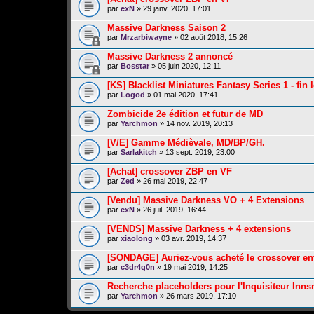
par
exN
» 29 janv. 2020, 17:01
Massive Darkness Saison 2
par
Mrzarbiwayne
» 02 août 2018, 15:26
Massive Darkness 2 annoncé
par
Bosstar
» 05 juin 2020, 12:11
[KS] Blacklist Miniatures Fantasy Series 1 - fin 
par
Logod
» 01 mai 2020, 17:41
Zombicide 2e édition et futur de MD
par
Yarchmon
» 14 nov. 2019, 20:13
[V/E] Gamme Médièvale, MD/BP/GH.
par
Sarlakitch
» 13 sept. 2019, 23:00
[Achat] crossover ZBP en VF
par
Zed
» 26 mai 2019, 22:47
[Vendu] Massive Darkness VO + 4 Extensions
par
exN
» 26 juil. 2019, 16:44
[VENDS] Massive Darkness + 4 extensions
par
xiaolong
» 03 avr. 2019, 14:37
[SONDAGE] Auriez-vous acheté le crossover en
par
c3dr4g0n
» 19 mai 2019, 14:25
Recherche placeholders pour l'Inquisiteur Inn
par
Yarchmon
» 26 mars 2019, 17:10