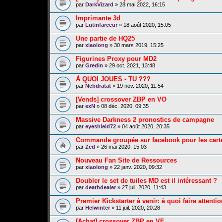
par
DarkVizard
» 28 mai 2022, 16:15
Imprimante 3d
par
Lutinfarceur
» 18 août 2020, 15:05
Une partie de HQ25
par
xiaolong
» 30 mars 2019, 15:25
Figurines Proxy pour MD2
par
Gredin
» 29 oct. 2021, 13:48
À QUOI JOUES - TU ???
par
Nebdratat
» 19 nov. 2020, 11:54
[Vends] crossover ZBP en VO
par
exN
» 08 déc. 2020, 09:35
Massive Darkness 2 pronostics de campagne
par
eyeshield72
» 04 août 2020, 20:35
Commande groupée sur facebook pour les cartes
par
Zed
» 26 mai 2020, 15:03
Nouveau Fan Site de Ressources
par
xiaolong
» 22 janv. 2020, 09:32
Doubler le set de tuiles MD est il intéressant ?
par
deathdealer
» 27 juil. 2020, 11:43
Premier Kickstarter à venir: à quoi faire attenti
par
Helwinter
» 11 juil. 2020, 20:28
[Achat] crossover ZBP en VF