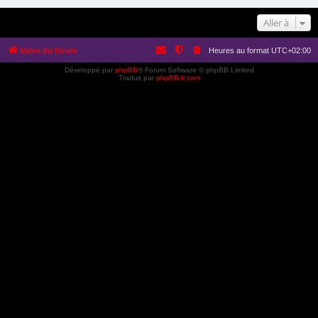
Aller à
Index du forum
Heures au format
UTC+02:00
Développé par
phpBB
® Forum Software © phpBB Limited
Traduit par
phpBB-fr.com