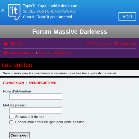
Topic'it : l'appli mobile des forums
×
SUIVEZ VOS FORUMS FAVORIS
VOIR
Gratuit - Topic'it pour Android
Forum Massive Darkness
FAQ
S’enregistrer
Connexion
Index du forum
MD2
Les quêtes
Les quêtes
Vous n’avez pas les permissions requises pour lire les sujets de ce forum.
CONNEXION
•
S’ENREGISTRER
Nom d’utilisateur :
Mot de passe :
Se souvenir de moi
Cacher mon statut en ligne pour cette session