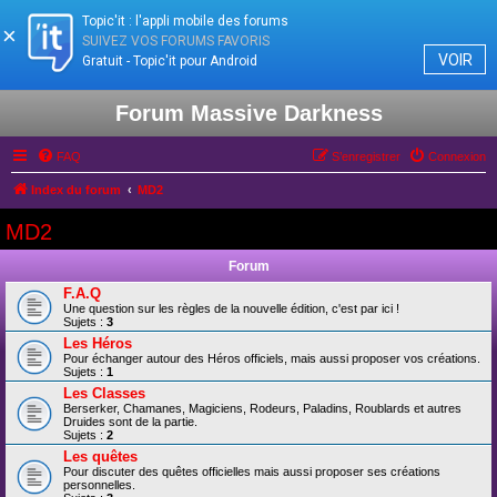
Topic'it : l'appli mobile des forums
×
SUIVEZ VOS FORUMS FAVORIS
VOIR
Gratuit - Topic'it pour Android
Forum Massive Darkness
FAQ
S’enregistrer
Connexion
Index du forum
MD2
MD2
Forum
F.A.Q
Une question sur les règles de la nouvelle édition, c'est par ici !
Sujets :
3
Les Héros
Pour échanger autour des Héros officiels, mais aussi proposer vos créations.
Sujets :
1
Les Classes
Berserker, Chamanes, Magiciens, Rodeurs, Paladins, Roublards et autres
Druides sont de la partie.
Sujets :
2
Les quêtes
Pour discuter des quêtes officielles mais aussi proposer ses créations
personnelles.