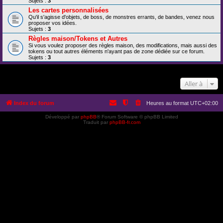
Sujets :
3
Les cartes personnalisées
Qu'il s'agisse d'objets, de boss, de monstres errants, de bandes, venez nous
proposer vos idées.
Sujets :
3
Règles maison/Tokens et Autres
Si vous voulez proposer des règles maison, des modifications, mais aussi des
tokens ou tout autres éléments n'ayant pas de zone dédiée sur ce forum.
Sujets :
3
Aller à
Index du forum
Heures au format
UTC+02:00
Développé par
phpBB
® Forum Software © phpBB Limited
Traduit par
phpBB-fr.com