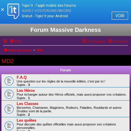
Topic'it : l'appli mobile des forums
×
SUIVEZ VOS FORUMS FAVORIS
VOIR
Gratuit - Topic'it pour Android
Forum Massive Darkness
FAQ
S’enregistrer
Connexion
Index du forum
MD2
MD2
Forum
F.A.Q
Une question sur les règles de la nouvelle édition, c'est par ici !
Sujets :
3
Les Héros
Pour échanger autour des Héros officiels, mais aussi proposer vos créations.
Sujets :
1
Les Classes
Berserker, Chamanes, Magiciens, Rodeurs, Paladins, Roublards et autres
Druides sont de la partie.
Sujets :
2
Les quêtes
Pour discuter des quêtes officielles mais aussi proposer ses créations
personnelles.