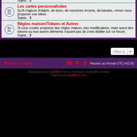
Sujets :
3
Les cartes personnalisées
Qu'il s'agisse d'objets, de boss, de monstres errants, de bandes, venez nous
proposer vos idées.
Sujets :
3
Règles maison/Tokens et Autres
Si vous voulez proposer des règles maison, des modifications, mais aussi des
tokens ou tout autres éléments n'ayant pas de zone dédiée sur ce forum.
Sujets :
3
Aller à
Index du forum
Heures au format
UTC+02:00
Développé par
phpBB
® Forum Software © phpBB Limited
Traduit par
phpBB-fr.com