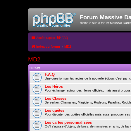
Forum Massive D
Bienvue sur le forum Massive Dark
Accès rapide
FAQ
Index du forum
MD2
MD2
FORUM
F.A.Q
Une question sur les règles de la nouvelle édition, c'est par ici
Les Héros
Pour échanger autour des Héros officiels, mais aussi propos
Les Classes
Berserker, Chamanes, Magiciens, Rodeurs, Paladins, Roublard
Les quêtes
Pour discuter des quêtes officielles mais aussi proposer ses
Les cartes personnalisées
Qu'il s'agisse d'objets, de boss, de monstres errants, de b