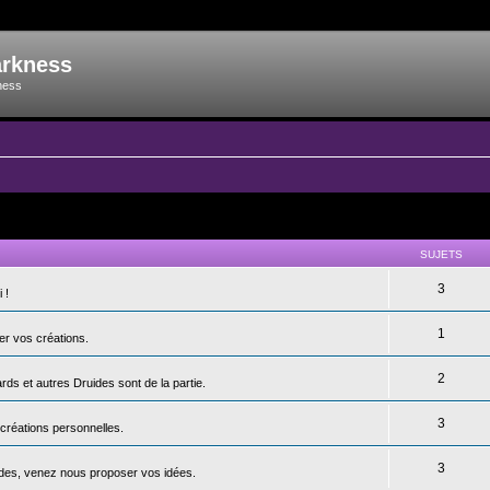
arkness
ness
SUJETS
3
 !
1
er vos créations.
2
s et autres Druides sont de la partie.
3
 créations personnelles.
3
andes, venez nous proposer vos idées.