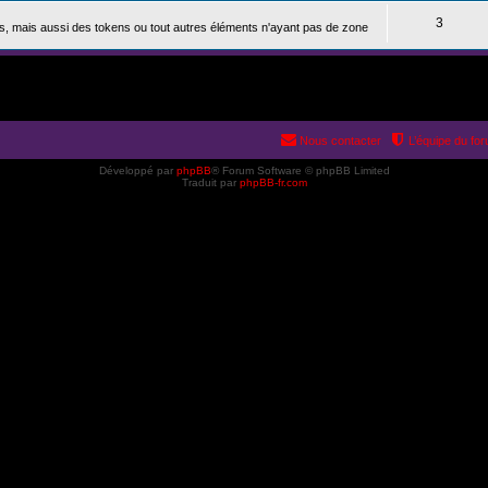
3
s, mais aussi des tokens ou tout autres éléments n'ayant pas de zone
Nous contacter
L’équipe du fo
Développé par
phpBB
® Forum Software © phpBB Limited
Traduit par
phpBB-fr.com