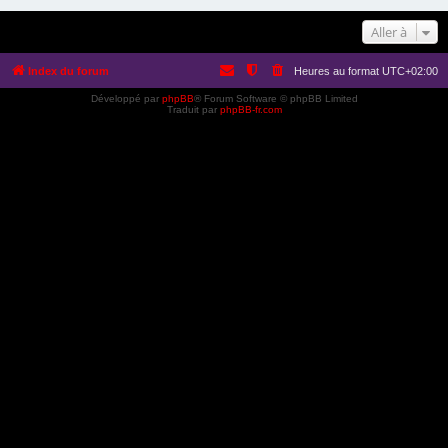
Aller à
Index du forum
Heures au format
UTC+02:00
Développé par
phpBB
® Forum Software © phpBB Limited
Traduit par
phpBB-fr.com