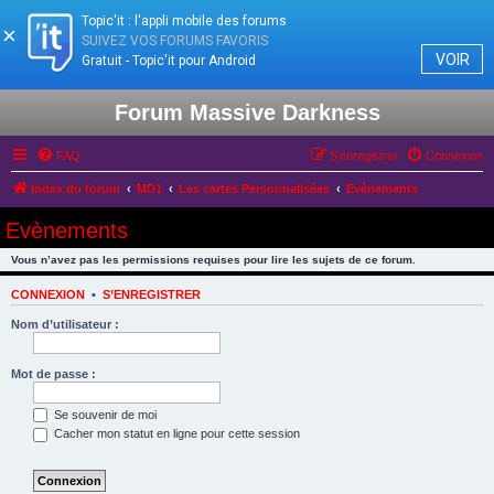
Topic'it : l'appli mobile des forums
×
SUIVEZ VOS FORUMS FAVORIS
VOIR
Gratuit - Topic'it pour Android
Forum Massive Darkness
FAQ
S’enregistrer
Connexion
Index du forum
MD1
Les cartes Personnalisées
Evènements
Evènements
Vous n’avez pas les permissions requises pour lire les sujets de ce forum.
CONNEXION
•
S’ENREGISTRER
Nom d’utilisateur :
Mot de passe :
Se souvenir de moi
Cacher mon statut en ligne pour cette session