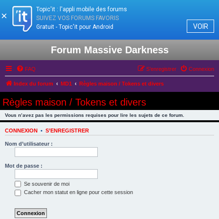
Topic'it : l'appli mobile des forums
×
SUIVEZ VOS FORUMS FAVORIS
VOIR
Gratuit - Topic'it pour Android
Forum Massive Darkness
FAQ
S’enregistrer
Connexion
Index du forum
MD1
Règles maison / Tokens et divers
Règles maison / Tokens et divers
Vous n’avez pas les permissions requises pour lire les sujets de ce forum.
CONNEXION
•
S’ENREGISTRER
Nom d’utilisateur :
Mot de passe :
Se souvenir de moi
Cacher mon statut en ligne pour cette session