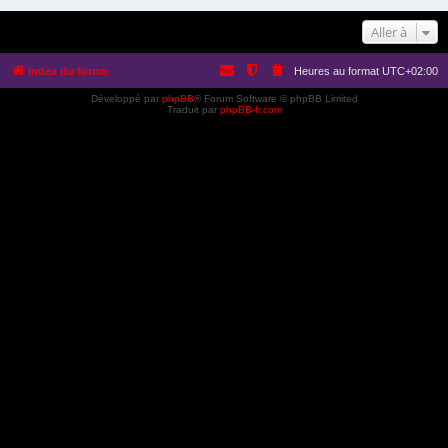
Aller à
Index du forum
Heures au format
UTC+02:00
Développé par
phpBB
® Forum Software © phpBB Limited
Traduit par
phpBB-fr.com