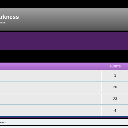
arkness
ness
SUJETS
2
20
23
4
forum.