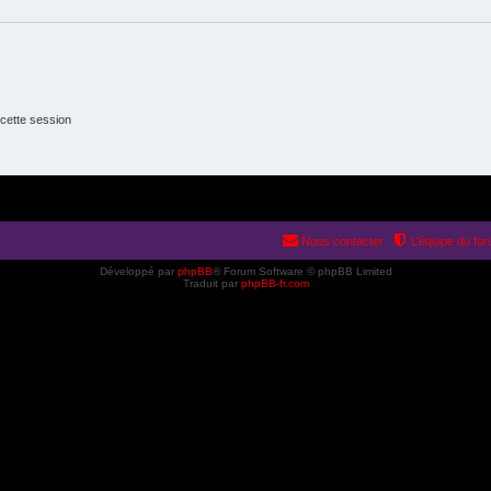
cette session
Nous contacter
L’équipe du fo
Développé par
phpBB
® Forum Software © phpBB Limited
Traduit par
phpBB-fr.com