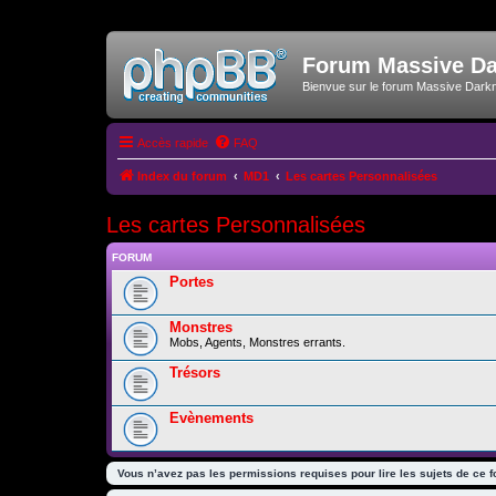
Forum Massive D
Bienvue sur le forum Massive Dark
Accès rapide
FAQ
Index du forum
MD1
Les cartes Personnalisées
Les cartes Personnalisées
FORUM
Portes
Monstres
Mobs, Agents, Monstres errants.
Trésors
Evènements
Vous n’avez pas les permissions requises pour lire les sujets de ce 