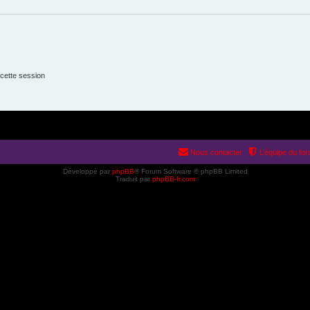
cette session
Nous contacter
L’équipe du fo
Développé par
phpBB
® Forum Software © phpBB Limited
Traduit par
phpBB-fr.com