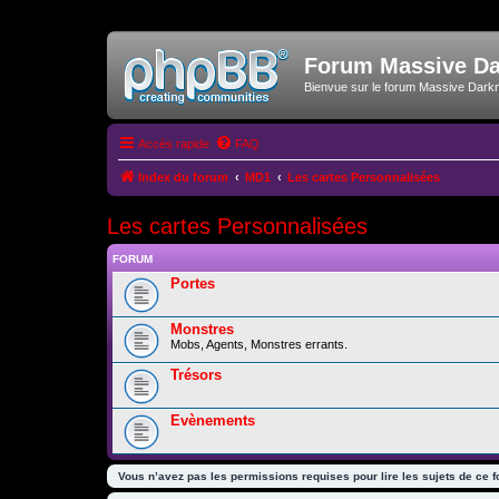
Forum Massive D
Bienvue sur le forum Massive Dark
Accès rapide
FAQ
Index du forum
MD1
Les cartes Personnalisées
Les cartes Personnalisées
FORUM
Portes
Monstres
Mobs, Agents, Monstres errants.
Trésors
Evènements
Vous n’avez pas les permissions requises pour lire les sujets de ce 