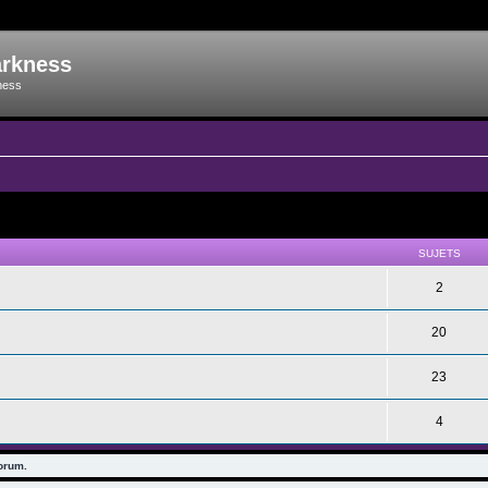
arkness
ness
SUJETS
2
20
23
4
forum.