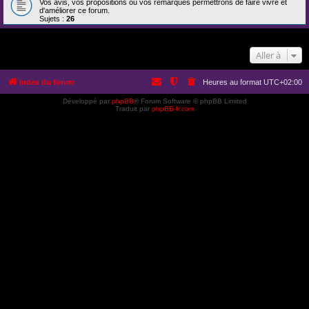
Vos avis, vos propositions ou vos remarques permettrons de faire vivre et
d'améliorer ce forum.
Sujets :
26
Aller à
Index du forum
Heures au format
UTC+02:00
Développé par
phpBB
® Forum Software © phpBB Limited
Traduit par
phpBB-fr.com