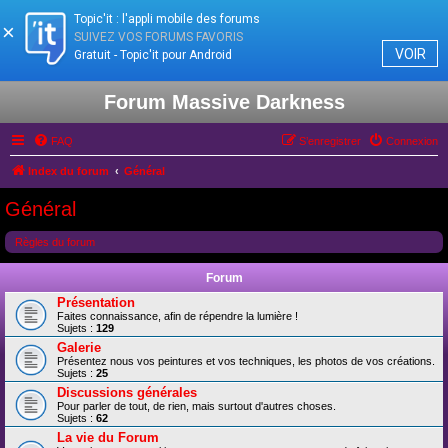
Topic'it : l'appli mobile des forums
×
SUIVEZ VOS FORUMS FAVORIS
VOIR
Gratuit - Topic'it pour Android
Forum Massive Darkness
FAQ
S’enregistrer
Connexion
Index du forum
Général
Général
Règles du forum
Forum
Présentation
Faites connaissance, afin de répendre la lumière !
Sujets :
129
Galerie
Présentez nous vos peintures et vos techniques, les photos de vos créations.
Sujets :
25
Discussions générales
Pour parler de tout, de rien, mais surtout d'autres choses.
Sujets :
62
La vie du Forum