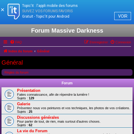
Topic'it : l'appli mobile des forums
×
SUIVEZ VOS FORUMS FAVORIS
VOIR
Gratuit - Topic'it pour Android
Forum Massive Darkness
FAQ
S’enregistrer
Connexion
Index du forum
Général
Général
Règles du forum
Forum
Présentation
Faites connaissance, afin de répendre la lumière !
Sujets :
129
Galerie
Présentez nous vos peintures et vos techniques, les photos de vos créations.
Sujets :
25
Discussions générales
Pour parler de tout, de rien, mais surtout d'autres choses.
Sujets :
62
La vie du Forum