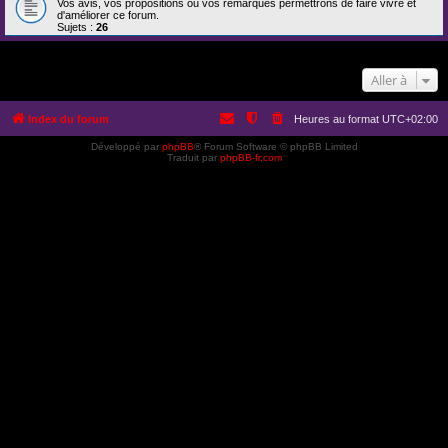
Vos avis, vos propositions ou vos remarques permettrons de faire vivre et
d'améliorer ce forum.
Sujets :
26
Aller à
Index du forum
Heures au format
UTC+02:00
Développé par
phpBB
® Forum Software © phpBB Limited
Traduit par
phpBB-fr.com