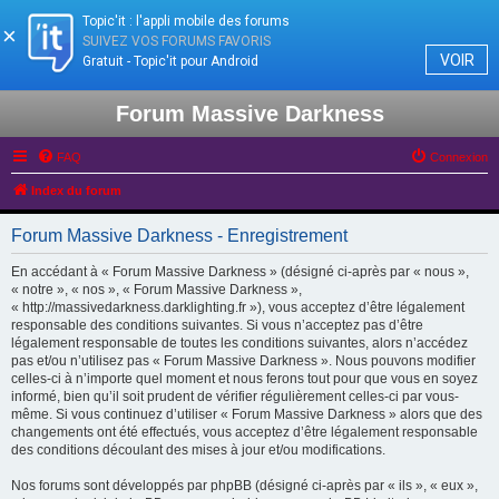
Topic'it : l'appli mobile des forums
×
SUIVEZ VOS FORUMS FAVORIS
VOIR
Gratuit - Topic'it pour Android
Forum Massive Darkness
FAQ
Connexion
Index du forum
Forum Massive Darkness - Enregistrement
En accédant à « Forum Massive Darkness » (désigné ci-après par « nous »,
« notre », « nos », « Forum Massive Darkness »,
« http://massivedarkness.darklighting.fr »), vous acceptez d’être légalement
responsable des conditions suivantes. Si vous n’acceptez pas d’être
légalement responsable de toutes les conditions suivantes, alors n’accédez
pas et/ou n’utilisez pas « Forum Massive Darkness ». Nous pouvons modifier
celles-ci à n’importe quel moment et nous ferons tout pour que vous en soyez
informé, bien qu’il soit prudent de vérifier régulièrement celles-ci par vous-
même. Si vous continuez d’utiliser « Forum Massive Darkness » alors que des
changements ont été effectués, vous acceptez d’être légalement responsable
des conditions découlant des mises à jour et/ou modifications.
Nos forums sont développés par phpBB (désigné ci-après par « ils », « eux »,