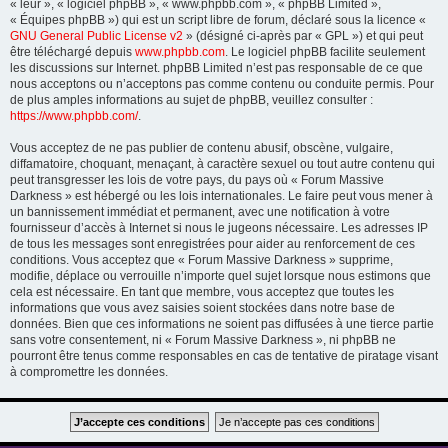
« leur », « logiciel phpBB », « www.phpbb.com », « phpBB Limited »,
« Équipes phpBB ») qui est un script libre de forum, déclaré sous la licence «
GNU General Public License v2
» (désigné ci-après par « GPL ») et qui peut
être téléchargé depuis
www.phpbb.com
. Le logiciel phpBB facilite seulement
les discussions sur Internet. phpBB Limited n’est pas responsable de ce que
nous acceptons ou n’acceptons pas comme contenu ou conduite permis. Pour
de plus amples informations au sujet de phpBB, veuillez consulter :
https://www.phpbb.com/
.
Vous acceptez de ne pas publier de contenu abusif, obscène, vulgaire,
diffamatoire, choquant, menaçant, à caractère sexuel ou tout autre contenu qui
peut transgresser les lois de votre pays, du pays où « Forum Massive
Darkness » est hébergé ou les lois internationales. Le faire peut vous mener à
un bannissement immédiat et permanent, avec une notification à votre
fournisseur d’accès à Internet si nous le jugeons nécessaire. Les adresses IP
de tous les messages sont enregistrées pour aider au renforcement de ces
conditions. Vous acceptez que « Forum Massive Darkness » supprime,
modifie, déplace ou verrouille n’importe quel sujet lorsque nous estimons que
cela est nécessaire. En tant que membre, vous acceptez que toutes les
informations que vous avez saisies soient stockées dans notre base de
données. Bien que ces informations ne soient pas diffusées à une tierce partie
sans votre consentement, ni « Forum Massive Darkness », ni phpBB ne
pourront être tenus comme responsables en cas de tentative de piratage visant
à compromettre les données.