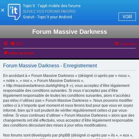
Topic'it : l'appli mobile des forums
×
SUIVEZ VOS FORUMS FAVORIS
VOIR
Gratuit - Topic'it pour Android
Forum Massive Darkness
FAQ
Connexion
Index du forum
Forum Massive Darkness - Enregistrement
En accédant à « Forum Massive Darkness » (désigné ci-après par « nous »,
« notre », « nos », « Forum Massive Darkness »,
« http://massivedarkness.darklighting.fr »), vous acceptez d’être légalement
responsable des conditions suivantes. Si vous n’acceptez pas d’être
légalement responsable de toutes les conditions suivantes, alors n’accédez
pas et/ou n’utilisez pas « Forum Massive Darkness ». Nous pouvons modifier
celles-ci à n’importe quel moment et nous ferons tout pour que vous en soyez
informé, bien qu’il soit prudent de vérifier régulièrement celles-ci par vous-
même. Si vous continuez d’utiliser « Forum Massive Darkness » alors que des
changements ont été effectués, vous acceptez d’être légalement responsable
des conditions découlant des mises à jour et/ou modifications.
Nos forums sont développés par phpBB (désigné ci-après par « ils », « eux »,