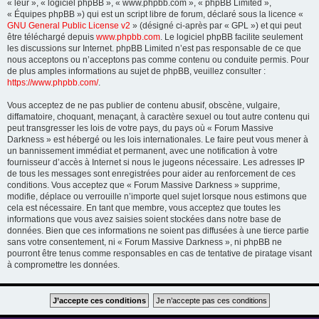
« leur », « logiciel phpBB », « www.phpbb.com », « phpBB Limited »,
« Équipes phpBB ») qui est un script libre de forum, déclaré sous la licence «
GNU General Public License v2
» (désigné ci-après par « GPL ») et qui peut
être téléchargé depuis
www.phpbb.com
. Le logiciel phpBB facilite seulement
les discussions sur Internet. phpBB Limited n’est pas responsable de ce que
nous acceptons ou n’acceptons pas comme contenu ou conduite permis. Pour
de plus amples informations au sujet de phpBB, veuillez consulter :
https://www.phpbb.com/
.
Vous acceptez de ne pas publier de contenu abusif, obscène, vulgaire,
diffamatoire, choquant, menaçant, à caractère sexuel ou tout autre contenu qui
peut transgresser les lois de votre pays, du pays où « Forum Massive
Darkness » est hébergé ou les lois internationales. Le faire peut vous mener à
un bannissement immédiat et permanent, avec une notification à votre
fournisseur d’accès à Internet si nous le jugeons nécessaire. Les adresses IP
de tous les messages sont enregistrées pour aider au renforcement de ces
conditions. Vous acceptez que « Forum Massive Darkness » supprime,
modifie, déplace ou verrouille n’importe quel sujet lorsque nous estimons que
cela est nécessaire. En tant que membre, vous acceptez que toutes les
informations que vous avez saisies soient stockées dans notre base de
données. Bien que ces informations ne soient pas diffusées à une tierce partie
sans votre consentement, ni « Forum Massive Darkness », ni phpBB ne
pourront être tenus comme responsables en cas de tentative de piratage visant
à compromettre les données.