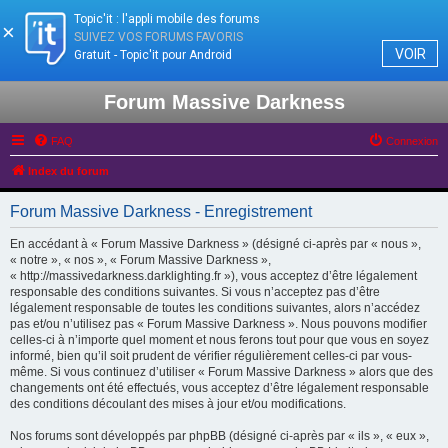
Topic'it : l'appli mobile des forums
×
SUIVEZ VOS FORUMS FAVORIS
VOIR
Gratuit - Topic'it pour Android
Forum Massive Darkness
FAQ
Connexion
Index du forum
Forum Massive Darkness - Enregistrement
En accédant à « Forum Massive Darkness » (désigné ci-après par « nous »,
« notre », « nos », « Forum Massive Darkness »,
« http://massivedarkness.darklighting.fr »), vous acceptez d’être légalement
responsable des conditions suivantes. Si vous n’acceptez pas d’être
légalement responsable de toutes les conditions suivantes, alors n’accédez
pas et/ou n’utilisez pas « Forum Massive Darkness ». Nous pouvons modifier
celles-ci à n’importe quel moment et nous ferons tout pour que vous en soyez
informé, bien qu’il soit prudent de vérifier régulièrement celles-ci par vous-
même. Si vous continuez d’utiliser « Forum Massive Darkness » alors que des
changements ont été effectués, vous acceptez d’être légalement responsable
des conditions découlant des mises à jour et/ou modifications.
Nos forums sont développés par phpBB (désigné ci-après par « ils », « eux »,