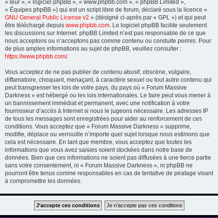
« leur », « logiciel phpBB », « www.phpbb.com », « phpBB Limited »,
« Équipes phpBB ») qui est un script libre de forum, déclaré sous la licence «
GNU General Public License v2
» (désigné ci-après par « GPL ») et qui peut
être téléchargé depuis
www.phpbb.com
. Le logiciel phpBB facilite seulement
les discussions sur Internet. phpBB Limited n’est pas responsable de ce que
nous acceptons ou n’acceptons pas comme contenu ou conduite permis. Pour
de plus amples informations au sujet de phpBB, veuillez consulter :
https://www.phpbb.com/
.
Vous acceptez de ne pas publier de contenu abusif, obscène, vulgaire,
diffamatoire, choquant, menaçant, à caractère sexuel ou tout autre contenu qui
peut transgresser les lois de votre pays, du pays où « Forum Massive
Darkness » est hébergé ou les lois internationales. Le faire peut vous mener à
un bannissement immédiat et permanent, avec une notification à votre
fournisseur d’accès à Internet si nous le jugeons nécessaire. Les adresses IP
de tous les messages sont enregistrées pour aider au renforcement de ces
conditions. Vous acceptez que « Forum Massive Darkness » supprime,
modifie, déplace ou verrouille n’importe quel sujet lorsque nous estimons que
cela est nécessaire. En tant que membre, vous acceptez que toutes les
informations que vous avez saisies soient stockées dans notre base de
données. Bien que ces informations ne soient pas diffusées à une tierce partie
sans votre consentement, ni « Forum Massive Darkness », ni phpBB ne
pourront être tenus comme responsables en cas de tentative de piratage visant
à compromettre les données.