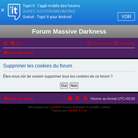
Topic'it : l'appli mobile des forums
×
SUIVEZ VOS FORUMS FAVORIS
VOIR
Gratuit - Topic'it pour Android
Forum Massive Darkness
FAQ
S’enregistrer
Connexion
Index du forum
Supprimer les cookies du forum
Êtes-vous sûr de vouloir supprimer tous les cookies de ce forum ?
Index du forum
Heures au format
UTC+02:00
Développé par
phpBB
® Forum Software © phpBB Limited
Traduit par
phpBB-fr.com