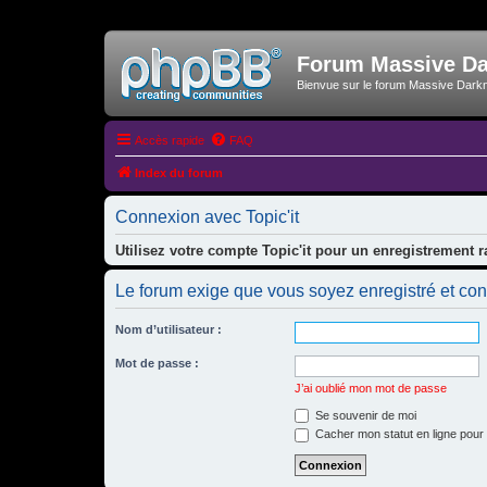
Forum Massive D
Bienvue sur le forum Massive Dark
Accès rapide
FAQ
Index du forum
Connexion avec Topic'it
Utilisez votre compte Topic'it pour un enregistrement r
Le forum exige que vous soyez enregistré et con
Nom d’utilisateur :
Mot de passe :
J’ai oublié mon mot de passe
Se souvenir de moi
Cacher mon statut en ligne pour 