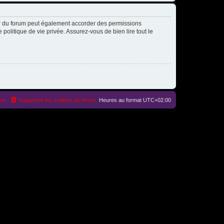
ur du forum peut également accorder des permissions
politique de vie privée. Assurez-vous de bien lire tout le
rum
Supprimer les cookies du forum
Heures au format
UTC+02:00