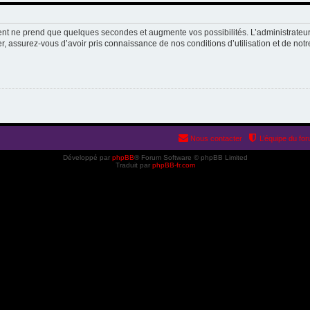
ment ne prend que quelques secondes et augmente vos possibilités. L’administrate
 assurez-vous d’avoir pris connaissance de nos conditions d’utilisation et de notre 
Nous contacter
L’équipe du fo
Développé par
phpBB
® Forum Software © phpBB Limited
Traduit par
phpBB-fr.com