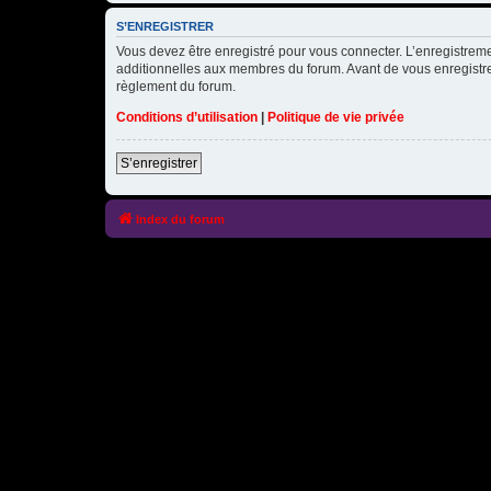
S’ENREGISTRER
Vous devez être enregistré pour vous connecter. L’enregistre
additionnelles aux membres du forum. Avant de vous enregistrer,
règlement du forum.
Conditions d’utilisation
|
Politique de vie privée
S’enregistrer
Index du forum