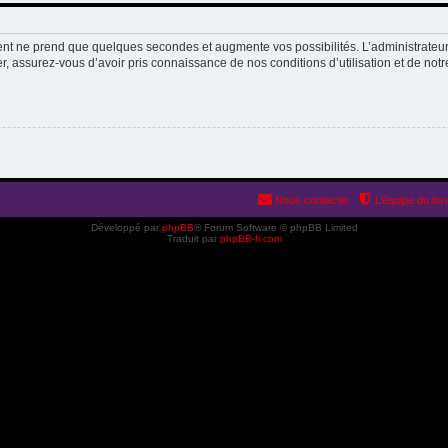
ment ne prend que quelques secondes et augmente vos possibilités. L’administrate
 assurez-vous d’avoir pris connaissance de nos conditions d’utilisation et de notre 
Nous contacter
L’équipe du fo
Développé par
phpBB
® Forum Software © phpBB Limited
Traduit par
phpBB-fr.com