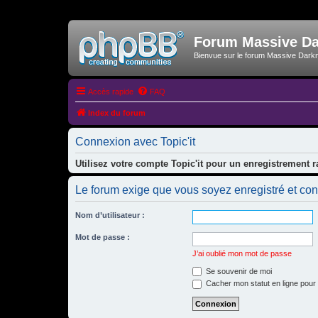
Forum Massive D
Bienvue sur le forum Massive Dark
Accès rapide
FAQ
Index du forum
Connexion avec Topic'it
Utilisez votre compte Topic'it pour un enregistrement r
Le forum exige que vous soyez enregistré et con
Nom d’utilisateur :
Mot de passe :
J’ai oublié mon mot de passe
Se souvenir de moi
Cacher mon statut en ligne pour 