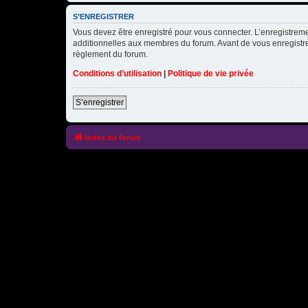
S’ENREGISTRER
Vous devez être enregistré pour vous connecter. L’enregistre
additionnelles aux membres du forum. Avant de vous enregistrer,
règlement du forum.
Conditions d’utilisation
|
Politique de vie privée
S’enregistrer
Index du forum