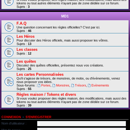
tokens ou tout autres éléments n'ayant pas de zone dédiée sur ce forum.
Sujets :
3
MD1
F.A.Q
Une question concernant les règles officielles? C'est par ici.
Sujets :
46
Les Héros
Pour discuter des Héros officiels, mais aussi proposer les vôtres.
Sujets :
13
Les classes
Sujets :
12
Les quêtes
Discutez des quêtes officielles, présentez nous vos créations.
Sujets :
25
Les cartes Personnalisées
Qu'il s'agisse de trésors, de monstres, de mobs, ou d'évènements, venez
nous proposer vos idées.
Sous-forums :
Portes
,
Monstres
,
Trésors
,
Evènements
Sujets :
55
Règles maison / Tokens et divers
Si vous voulez proposer des règles maison, des modifications, mais aussi des
tokens ou tout autres éléments n'ayant pas de zone dédiée sur ce forum.
Sujets :
39
CONNEXION
•
S’ENREGISTRER
Nom d’utilisateur :
Mot de passe :