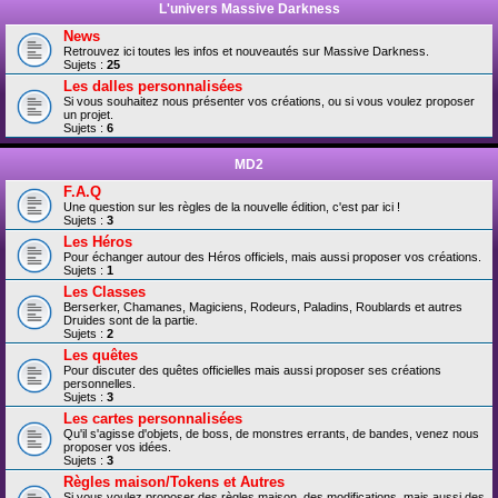
L'univers Massive Darkness
News
Retrouvez ici toutes les infos et nouveautés sur Massive Darkness.
Sujets :
25
Les dalles personnalisées
Si vous souhaitez nous présenter vos créations, ou si vous voulez proposer
un projet.
Sujets :
6
MD2
F.A.Q
Une question sur les règles de la nouvelle édition, c'est par ici !
Sujets :
3
Les Héros
Pour échanger autour des Héros officiels, mais aussi proposer vos créations.
Sujets :
1
Les Classes
Berserker, Chamanes, Magiciens, Rodeurs, Paladins, Roublards et autres
Druides sont de la partie.
Sujets :
2
Les quêtes
Pour discuter des quêtes officielles mais aussi proposer ses créations
personnelles.
Sujets :
3
Les cartes personnalisées
Qu'il s'agisse d'objets, de boss, de monstres errants, de bandes, venez nous
proposer vos idées.
Sujets :
3
Règles maison/Tokens et Autres
Si vous voulez proposer des règles maison, des modifications, mais aussi des