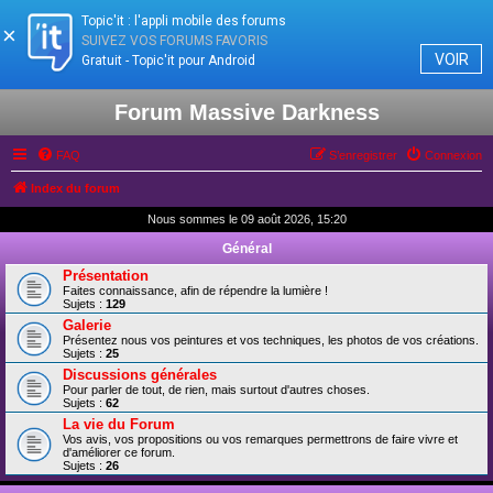
Topic'it : l'appli mobile des forums
×
SUIVEZ VOS FORUMS FAVORIS
VOIR
Gratuit - Topic'it pour Android
Forum Massive Darkness
FAQ
S’enregistrer
Connexion
Index du forum
Nous sommes le 09 août 2026, 15:20
Général
Présentation
Faites connaissance, afin de répendre la lumière !
Sujets :
129
Galerie
Présentez nous vos peintures et vos techniques, les photos de vos créations.
Sujets :
25
Discussions générales
Pour parler de tout, de rien, mais surtout d'autres choses.
Sujets :
62
La vie du Forum
Vos avis, vos propositions ou vos remarques permettrons de faire vivre et
d'améliorer ce forum.
Sujets :
26