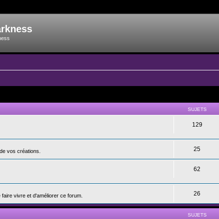
arkness
ness
SUJETS
129
25
de vos créations.
62
26
aire vivre et d'améliorer ce forum.
SUJETS