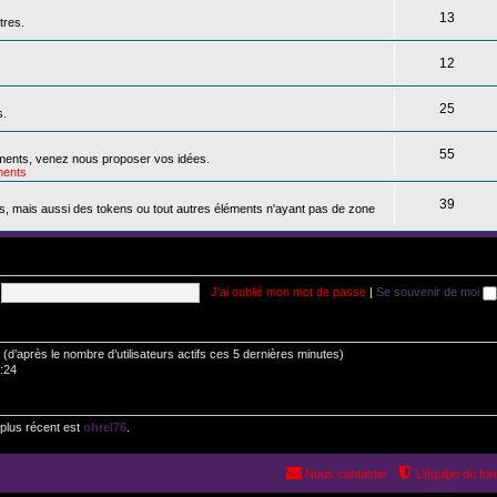
13
tres.
12
25
s.
55
ements, venez nous proposer vos idées.
ents
39
s, mais aussi des tokens ou tout autres éléments n'ayant pas de zone
J’ai oublié mon mot de passe
|
Se souvenir de moi
tés (d’après le nombre d’utilisateurs actifs ces 5 dernières minutes)
0:24
plus récent est
ohrel76
.
Nous contacter
L’équipe du fo