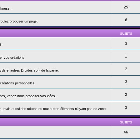
25
rkness.
6
voulez proposer un projet.
SUJETS
3
 !
1
er vos créations.
2
s et autres Druides sont de la partie.
3
 créations personnelles.
3
andes, venez nous proposer vos idées.
3
s, mais aussi des tokens ou tout autres éléments n'ayant pas de zone
SUJETS
46