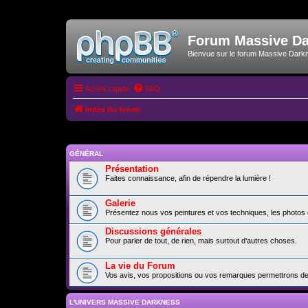
Forum Massive D
Bienvue sur le forum Massive Dark
Accès rapide
FAQ
Index du forum
GÉNÉRAL
Présentation
Faites connaissance, afin de répendre la lumière !
Galerie
Présentez nous vos peintures et vos techniques, les photos 
Discussions générales
Pour parler de tout, de rien, mais surtout d'autres choses.
La vie du Forum
Vos avis, vos propositions ou vos remarques permettrons de f
L'UNIVERS MASSIVE DARKNESS