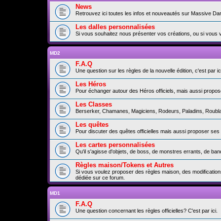
News
Retrouvez ici toutes les infos et nouveautés sur Massive Da
Les dalles personnalisées
Si vous souhaitez nous présenter vos créations, ou si vous 
MD2
F.A.Q
Une question sur les règles de la nouvelle édition, c'est par ici
Les Héros
Pour échanger autour des Héros officiels, mais aussi propos
Les Classes
Berserker, Chamanes, Magiciens, Rodeurs, Paladins, Roublard
Les quêtes
Pour discuter des quêtes officielles mais aussi proposer ses
Les cartes personnalisées
Qu'il s'agisse d'objets, de boss, de monstres errants, de b
Règles maison/Tokens et Autres
Si vous voulez proposer des règles maison, des modification
dédiée sur ce forum.
MD1
F.A.Q
Une question concernant les règles officielles? C'est par ici.