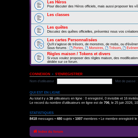
Les Héros
Pour discuter des Héros officiels, mais aussi proposer les vô
Les classes
Les quêtes
Discutez des quêtes officielles, présentez nous vos création
Les cartes Personnalisées
Qu'il s'agisse de trésors, de monstres, de mobs, ou d'évèn
Sous-forums :
Portes
,
Monstres
,
Trésors
,
Evènem
Règles maison / Tokens et divers
Si vous voulez proposer des règles maison, des modification
dédiée sur ce forum.
CONNEXION
•
S’ENREGISTRER
Nom d’utilisateur :
Mot de passe :
QUI EST EN LIGNE
Au total il y a
16
utilisateurs en ligne : 0 enregistré, 0 invisible et 16 invi
Le record du nombre d’utilisateurs en ligne est de
706
, le 25 juin 2026, 1
STATISTIQUES
8418
messages •
480
sujets •
1007
membres • Le membre enregistré le 
Index du forum