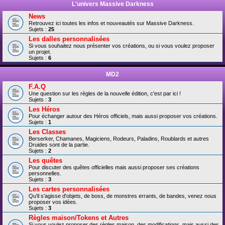
L'univers Massive Darkness
News
Retrouvez ici toutes les infos et nouveautés sur Massive Darkness.
Sujets :
25
Les dalles personnalisées
Si vous souhaitez nous présenter vos créations, ou si vous voulez proposer
un projet.
Sujets :
6
MD2
F.A.Q
Une question sur les règles de la nouvelle édition, c'est par ici !
Sujets :
3
Les Héros
Pour échanger autour des Héros officiels, mais aussi proposer vos créations.
Sujets :
1
Les Classes
Berserker, Chamanes, Magiciens, Rodeurs, Paladins, Roublards et autres
Druides sont de la partie.
Sujets :
2
Les quêtes
Pour discuter des quêtes officielles mais aussi proposer ses créations
personnelles.
Sujets :
3
Les cartes personnalisées
Qu'il s'agisse d'objets, de boss, de monstres errants, de bandes, venez nous
proposer vos idées.
Sujets :
3
Règles maison/Tokens et Autres
Si vous voulez proposer des règles maison, des modifications, mais aussi des