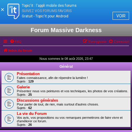
Topic'it : l'appli mobile des forums
×
SUIVEZ VOS FORUMS FAVORIS
VOIR
Gratuit - Topic'it pour Android
Forum Massive Darkness
FAQ
S’enregistrer
Connexion
Index du forum
Nous sommes le 08 août 2026, 23:47
Général
Présentation
Faites connaissance, afin de répendre la lumière !
Sujets :
129
Galerie
Présentez nous vos peintures et vos techniques, les photos de vos créations.
Sujets :
25
Discussions générales
Pour parler de tout, de rien, mais surtout d'autres choses.
Sujets :
62
La vie du Forum
Vos avis, vos propositions ou vos remarques permettrons de faire vivre et
d'améliorer ce forum.
Sujets :
26