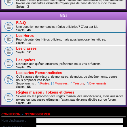
tokens ou tout autres éléments n'ayant pas de zone dédiée sur ce forum.
Sujets :
3
MD1
F.A.Q
Une question concernant les règles officielles? C'est par ici.
Sujets :
46
Les Héros
Pour discuter des Héros officiels, mais aussi proposer les vôtres.
Sujets :
13
Les classes
Sujets :
12
Les quêtes
Discutez des quêtes officielles, présentez nous vos créations.
Sujets :
25
Les cartes Personnalisées
Qu'il s'agisse de trésors, de monstres, de mobs, ou d'évènements, venez
nous proposer vos idées.
Sous-forums :
Portes
,
Monstres
,
Trésors
,
Evènements
Sujets :
55
Règles maison / Tokens et divers
Si vous voulez proposer des règles maison, des modifications, mais aussi des
tokens ou tout autres éléments n'ayant pas de zone dédiée sur ce forum.
Sujets :
39
CONNEXION
•
S’ENREGISTRER
Nom d’utilisateur :
Mot de passe :