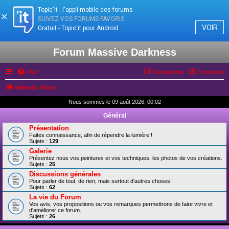
Topic'it : l'appli mobile des forums
×
SUIVEZ VOS FORUMS FAVORIS
VOIR
Gratuit - Topic'it pour Android
Forum Massive Darkness
FAQ
S’enregistrer
Connexion
Index du forum
Nous sommes le 09 août 2026, 00:02
Général
Présentation
Faites connaissance, afin de répendre la lumière !
Sujets :
129
Galerie
Présentez nous vos peintures et vos techniques, les photos de vos créations.
Sujets :
25
Discussions générales
Pour parler de tout, de rien, mais surtout d'autres choses.
Sujets :
62
La vie du Forum
Vos avis, vos propositions ou vos remarques permettrons de faire vivre et
d'améliorer ce forum.
Sujets :
26