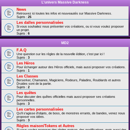
L'univers Massive Darkness
News
Retrouvez ici toutes les infos et nouveautés sur Massive Darkness.
Sujets :
25
Les dalles personnalisées
Si vous souhaitez nous présenter vos créations, ou si vous voulez proposer
un projet.
Sujets :
6
MD2
F.A.Q
Une question sur les règles de la nouvelle édition, c'est par ici !
Sujets :
3
Les Héros
Pour échanger autour des Héros officiels, mais aussi proposer vos créations.
Sujets :
1
Les Classes
Berserker, Chamanes, Magiciens, Rodeurs, Paladins, Roublards et autres
Druides sont de la partie.
Sujets :
2
Les quêtes
Pour discuter des quêtes officielles mais aussi proposer ses créations
personnelles.
Sujets :
3
Les cartes personnalisées
Qu'il s'agisse d'objets, de boss, de monstres errants, de bandes, venez nous
proposer vos idées.
Sujets :
3
Règles maison/Tokens et Autres
Si vous voulez proposer des règles maison, des modifications, mais aussi des