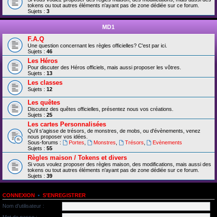
tokens ou tout autres éléments n'ayant pas de zone dédiée sur ce forum.
Sujets :
3
MD1
F.A.Q
Une question concernant les règles officielles? C'est par ici.
Sujets :
46
Les Héros
Pour discuter des Héros officiels, mais aussi proposer les vôtres.
Sujets :
13
Les classes
Sujets :
12
Les quêtes
Discutez des quêtes officielles, présentez nous vos créations.
Sujets :
25
Les cartes Personnalisées
Qu'il s'agisse de trésors, de monstres, de mobs, ou d'évènements, venez
nous proposer vos idées.
Sous-forums :
Portes
,
Monstres
,
Trésors
,
Evènements
Sujets :
55
Règles maison / Tokens et divers
Si vous voulez proposer des règles maison, des modifications, mais aussi des
tokens ou tout autres éléments n'ayant pas de zone dédiée sur ce forum.
Sujets :
39
CONNEXION
•
S’ENREGISTRER
Nom d’utilisateur :
Mot de passe :