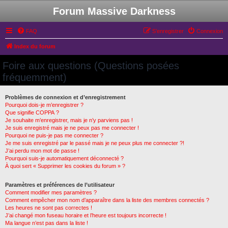
Forum Massive Darkness
FAQ
S’enregistrer
Connexion
Index du forum
Foire aux questions (Questions posées
fréquemment)
Problèmes de connexion et d’enregistrement
Pourquoi dois-je m’enregistrer ?
Que signifie COPPA ?
Je souhaite m’enregistrer, mais je n’y parviens pas !
Je suis enregistré mais je ne peux pas me connecter !
Pourquoi ne puis-je pas me connecter ?
Je me suis enregistré par le passé mais je ne peux plus me connecter ?!
J’ai perdu mon mot de passe !
Pourquoi suis-je automatiquement déconnecté ?
À quoi sert « Supprimer les cookies du forum » ?
Paramètres et préférences de l’utilisateur
Comment modifier mes paramètres ?
Comment empêcher mon nom d’apparaître dans la liste des membres connectés ?
Les heures ne sont pas correctes !
J’ai changé mon fuseau horaire et l’heure est toujours incorrecte !
Ma langue n’est pas dans la liste !