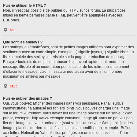
Puis-je utiliser le HTML ?
Non, il n’est pas possible de publier du HTML sur ce forum. La plupart des
mises en forme permises par le HTML peuvent être appliquées avec les
BBCodes.
Haut
Que sont les smileys ?
Les smileys, ou émoticônes, sont de petites images utilisées pour exprimer des
sentiments avec un code simple, exemple : :) signifie joyeux, :( signifie triste. La
liste complète des smileys est visible sur la page de rédaction de message.
Essayez toutefois de ne pas en abuser. Ils peuvent rapidement rendre un
message illisible et un modérateur peut décider de les retirer ou simplement
d’effacer le message. L’administrateur peut aussi avoir défini un nombre
maximum de smileys par message.
Haut
Puis-je publier des images ?
Oui, vous pouvez afficher des images dans vos messages. Par ailleurs, si
l’administrateur a autorisé les fichiers joints, vous pouvez charger une image
sur le forum. Autrement, vous devez lier une image placée sur un serveur Web
public, exemple : http://www.exemple.com/mon-image.gif. Vous ne pouvez pas
lier des images de votre ordinateur (sauf si c’est un serveur Web public) ni des
images placées derrière des mécanismes d’authentification, exemple : Boîtes
aux lettres Hotmail ou Yahoo!, sites protégés par un mot de passe, etc. Pour