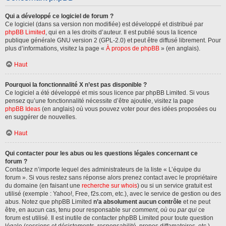
Qui a développé ce logiciel de forum ?
Ce logiciel (dans sa version non modifiée) est développé et distribué par
phpBB Limited
, qui en a les droits d’auteur. Il est publié sous la licence
publique générale GNU version 2 (GPL-2.0) et peut être diffusé librement. Pour
plus d’informations, visitez la page «
À propos de phpBB
» (en anglais).
Haut
Pourquoi la fonctionnalité X n’est pas disponible ?
Ce logiciel a été développé et mis sous licence par phpBB Limited. Si vous
pensez qu’une fonctionnalité nécessite d’être ajoutée, visitez la page
phpBB Ideas
(en anglais) où vous pouvez voter pour des idées proposées ou
en suggérer de nouvelles.
Haut
Qui contacter pour les abus ou les questions légales concernant ce
forum ?
Contactez n’importe lequel des administrateurs de la liste « L’équipe du
forum ». Si vous restez sans réponse alors prenez contact avec le propriétaire
du domaine (en faisant une
recherche sur whois
) ou si un service gratuit est
utilisé (exemple : Yahoo!, Free, f2s.com, etc.), avec le service de gestion ou des
abus. Notez que phpBB Limited
n’a absolument aucun contrôle
et ne peut
être, en aucun cas, tenu pour responsable sur
comment
,
où
ou
par qui
ce
forum est utilisé. Il est inutile de contacter phpBB Limited pour toute question